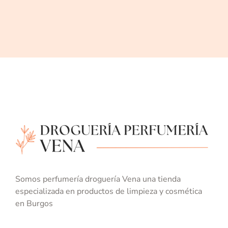
productos
hast
y
belle
a
cua
muy
que
buen
hace
precio.
un
rega
siem
enc
algo
apar
allí.
Muy
bue
aten
la
Somos perfumería droguería Vena una tienda
verd
especializada en productos de limpieza y cosmética
en Burgos